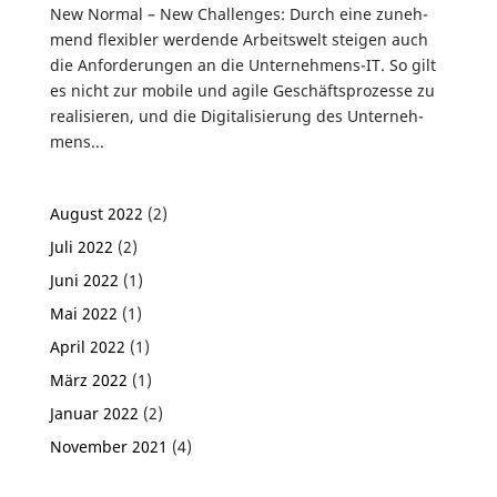
New Normal – New Chal­lenges: Durch eine zuneh­
mend flexi­bler werdende Arbeits­welt steigen auch
die Anfor­de­rungen an die Unter­neh­mens-IT. So gilt
es nicht zur mobile und agile Geschäfts­pro­zesse zu
reali­sieren, und die Digi­ta­li­sie­rung des Unter­neh­
mens...
August 2022
(2)
Juli 2022
(2)
Juni 2022
(1)
Mai 2022
(1)
April 2022
(1)
März 2022
(1)
Januar 2022
(2)
November 2021
(4)