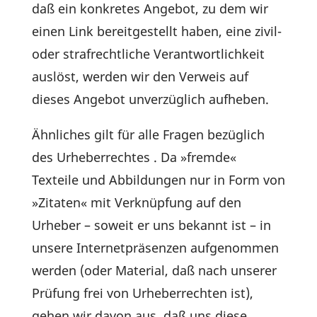
daß ein konkretes Angebot, zu dem wir
einen Link bereit­ge­stellt haben, eine zivil-
oder straf­recht­liche Verant­wort­lich­keit
auslöst, werden wir den Verweis auf
dieses Angebot unver­züg­lich aufheben.
Ähnli­ches gilt für alle Fragen bezüg­lich
des Urhe­ber­rechtes . Da »fremde«
Texteile und Abbil­dungen nur in Form von
»Zitaten« mit Verknüp­fung auf den
Urheber – soweit er uns bekannt ist – in
unsere Inter­net­prä­senzen aufge­nommen
werden (oder Mate­rial, daß nach unserer
Prüfung frei von Urhe­ber­rechten ist),
gehen wir davon aus, daß uns diese