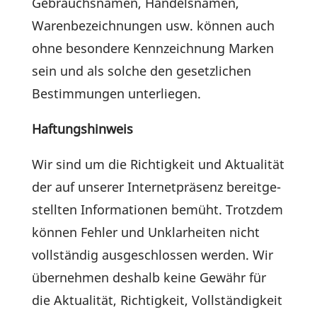
Gebrauchs­namen, Handels­namen,
Waren­be­zeich­nungen usw. können auch
ohne beson­dere Kenn­zeich­nung Marken
sein und als solche den gesetz­li­chen
Bestim­mungen unterliegen.
Haftungs­hin­weis
Wir sind um die Rich­tig­keit und Aktua­lität
der auf unserer Inter­net­prä­senz bereit­ge­
stellten Infor­ma­tionen bemüht. Trotzdem
können Fehler und Unklar­heiten nicht
voll­ständig ausge­schlossen werden. Wir
über­nehmen deshalb keine Gewähr für
die Aktua­lität, Rich­tig­keit, Voll­stän­dig­keit