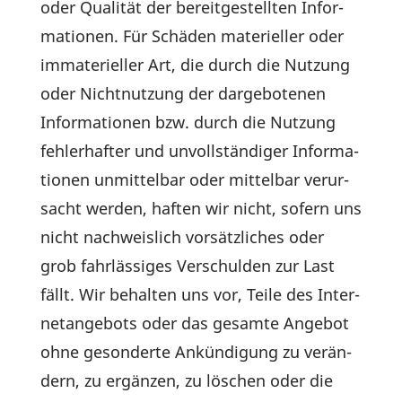
oder Qualität der bereit­ge­stellten Infor­
ma­tionen. Für Schäden mate­ri­eller oder
imma­te­ri­eller Art, die durch die Nutzung
oder Nicht­nut­zung der darge­bo­tenen
Infor­ma­tionen bzw. durch die Nutzung
fehler­hafter und unvoll­stän­diger Infor­ma­
tionen unmit­telbar oder mittelbar verur­
sacht werden, haften wir nicht, sofern uns
nicht nach­weis­lich vorsätz­li­ches oder
grob fahr­läs­siges Verschulden zur Last
fällt. Wir behalten uns vor, Teile des Inter­
net­an­ge­bots oder das gesamte Angebot
ohne geson­derte Ankün­di­gung zu verän­
dern, zu ergänzen, zu löschen oder die