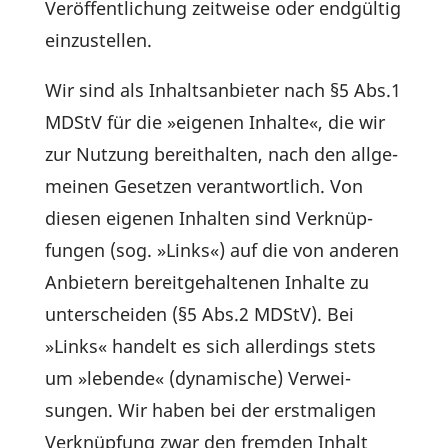
Veröf­fent­li­chung zeit­weise oder endgültig
einzustellen.
Wir sind als Inhalts­an­bieter nach §5 Abs.1
MDStV für die »eigenen Inhalte«, die wir
zur Nutzung bereit­halten, nach den allge­
meinen Gesetzen verant­wort­lich. Von
diesen eigenen Inhalten sind Verknüp­
fungen (sog. »Links«) auf die von anderen
Anbie­tern bereit­ge­hal­tenen Inhalte zu
unter­scheiden (§5 Abs.2 MDStV). Bei
»Links« handelt es sich aller­dings stets
um »lebende« (dyna­mi­sche) Verwei­
sungen. Wir haben bei der erst­ma­ligen
Verknüp­fung zwar den fremden Inhalt