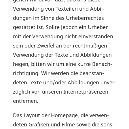
Verwen­dung von Texteilen und Abbil­
dungen im Sinne des Urhe­ber­rechtes
gestattet ist. Sollte jedoch ein Urheber
mit der Verwen­dung nicht einver­standen
sein oder Zweifel an der recht­mä­ßigen
Verwen­dung der Texte und Abbil­dungen
hegen, bitten wir um eine kurze Benach­
rich­ti­gung. Wir werden die bean­stan­
deten Texte und/oder Abbil­dungen unver­
züg­lich von unseren Inter­net­prä­senzen
entfernen.
Das Layout der Home­page, die verwen­
deten Grafiken und Filme sowie die sons­