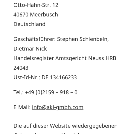
Otto-Hahn-Str. 12
40670 Meer­busch
Deutsch­land
Geschäfts­führer: Stephen Schien­bein,
Dietmar Nick
Handels­re­gister Amts­ge­richt Neuss HRB
24043
Ust-Id-Nr.: DE 134166233
Tel.: +49 (0)2159 – 918 – 0
E‑Mail:
info@aki-gmbh.com
Die auf dieser Website wieder­ge­ge­benen