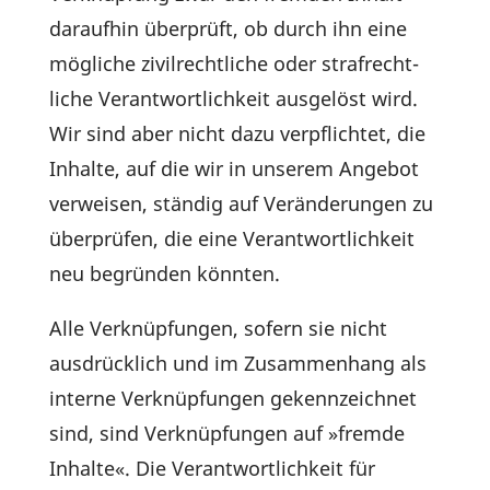
daraufhin über­prüft, ob durch ihn eine
mögliche zivil­recht­liche oder straf­recht­
liche Verant­wort­lich­keit ausge­löst wird.
Wir sind aber nicht dazu verpflichtet, die
Inhalte, auf die wir in unserem Angebot
verweisen, ständig auf Verän­de­rungen zu
über­prüfen, die eine Verant­wort­lich­keit
neu begründen könnten.
Alle Verknüp­fungen, sofern sie nicht
ausdrück­lich und im Zusam­men­hang als
interne Verknüp­fungen gekenn­zeichnet
sind, sind Verknüp­fungen auf »fremde
Inhalte«. Die Verant­wort­lich­keit für