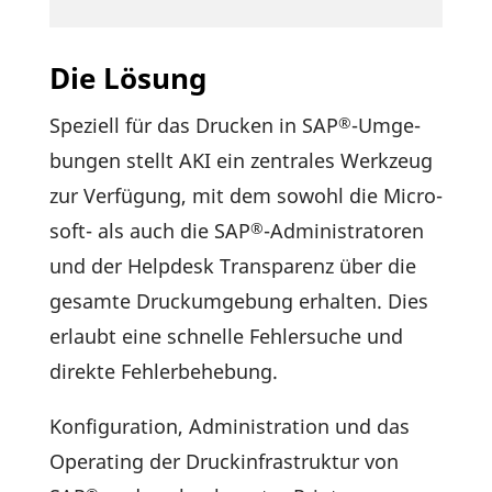
Die Lösung
Speziell für das Drucken in SAP
-Umge­
®
bungen stellt AKI ein zentrales Werk­zeug
zur Verfü­gung, mit dem sowohl die Micro­
soft- als auch die SAP
-Admi­nis­tra­toren
®
und der Help­desk Trans­pa­renz über die
gesamte Druck­um­ge­bung erhalten. Dies
erlaubt eine schnelle Fehler­suche und
direkte Fehlerbehebung.
Konfi­gu­ra­tion, Admi­nis­tra­tion und das
Opera­ting der Druck­in­fra­struktur von