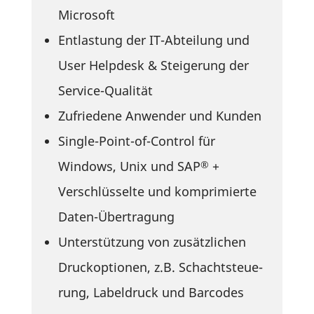
Microsoft
Entlas­tung der IT-Abtei­lung und
User Help­desk & Stei­ge­rung der
Service-Qualität
Zufrie­dene Anwender und Kunden
Single-Point-of-Control für
Windows, Unix und SAP
+
®
Verschlüs­selte und kompri­mierte
Daten-Übertragung
Unter­stüt­zung von zusätz­li­chen
Druck­op­tionen, z.B. Schacht­steue­
rung, Label­druck und Barcodes