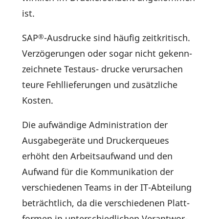
ist.
SAP
-Ausdrucke sind häufig zeit­kri­tisch.
®
Verzö­ge­rungen oder sogar nicht gekenn­
zeich­nete Testaus- drucke verur­sa­chen
teure Fehl­lie­fe­rungen und zusätz­liche
Kosten.
Die aufwän­dige Admi­nis­tra­tion der
Ausga­be­ge­räte und Drucker­queues
erhöht den Arbeits­auf­wand und den
Aufwand für die Kommu­ni­ka­tion der
verschie­denen Teams in der IT-Abtei­lung
beträcht­lich, da die verschie­denen Platt­
formen in unter­schied­li­chen Verant­wor­