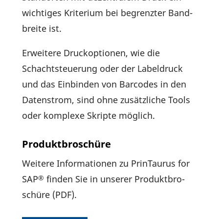
wich­tiges Krite­rium bei begrenzter Band­
breite ist.
Erwei­tere Druck­op­tionen, wie die
Schacht­steue­rung oder der Label­druck
und das Einbinden von Barcodes in den
Daten­strom, sind ohne zusätz­liche Tools
oder komplexe Skripte möglich.
Produktbroschüre
Weitere Infor­ma­tionen zu Prin­Taurus for
SAP
finden Sie in unserer Produkt­bro­
®
schüre (PDF).