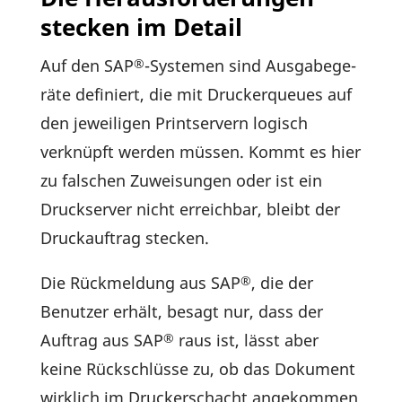
stecken im Detail
Auf den SAP
-Systemen sind Ausga­be­ge­
®
räte defi­niert, die mit Drucker­queues auf
den jewei­ligen Print­ser­vern logisch
verknüpft werden müssen. Kommt es hier
zu falschen Zuwei­sungen oder ist ein
Druck­server nicht erreichbar, bleibt der
Druck­auf­trag stecken.
Die Rück­mel­dung aus SAP
, die der
®
Benutzer erhält, besagt nur, dass der
Auftrag aus SAP
raus ist, lässt aber
®
keine Rück­schlüsse zu, ob das Doku­ment
wirk­lich im Drucker­schacht ange­kommen