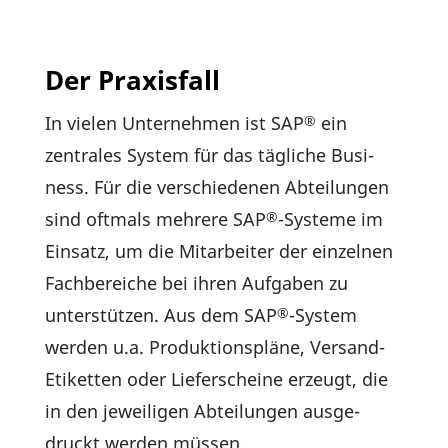
Der Praxisfall
In vielen Unter­nehmen ist SAP
ein
®
zentrales System für das tägliche Busi­
ness. Für die verschie­denen Abtei­lungen
sind oftmals mehrere SAP
-Systeme im
®
Einsatz, um die Mitar­beiter der einzelnen
Fach­be­reiche bei ihren Aufgaben zu
unter­stützen. Aus dem SAP
-System
®
werden u.a. Produk­ti­ons­pläne, Versand-
Etiketten oder Liefer­scheine erzeugt, die
in den jewei­ligen Abtei­lungen ausge­
druckt werden müssen.