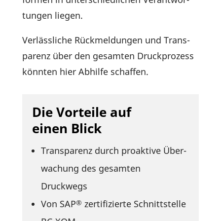
tungen liegen.
Verläss­liche Rück­mel­dungen und Trans­
pa­renz über den gesamten Druck­pro­zess
könnten hier Abhilfe schaffen.
Die Vorteile auf
einen Blick
Trans­pa­renz durch proak­tive Über­
wa­chung des gesamten
Druckwegs
Von SAP
zerti­fi­zierte Schnitt­stelle
®