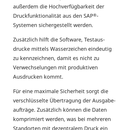
außerdem die Hoch­ver­füg­bar­keit der
Druck­funk­tio­na­lität aus den SAP
-
®
Systemen sicher­ge­stellt werden.
Zusätz­lich hilft die Soft­ware, Test­aus­
drucke mittels Wasser­zei­chen eindeutig
zu kenn­zeichnen, damit es nicht zu
Verwech­se­lungen mit produk­tiven
Ausdru­cken kommt.
Für eine maxi­male Sicher­heit sorgt die
verschlüs­selte Über­tra­gung der Ausga­be­
auf­träge. Zusätz­lich können die Daten
kompri­miert werden, was bei mehreren
Stand­orten mit dezen­tralem Druck ein