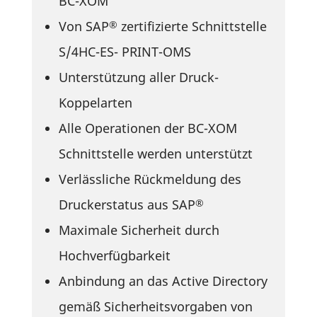
BC-XOM
Von SAP
zerti­fi­zierte Schnitt­stelle
®
S/4HC-ES- PRINT-OMS
Unter­stüt­zung aller Druck-
Koppelarten
Alle Opera­tionen der BC-XOM
Schnitt­stelle werden unterstützt
Verläss­liche Rück­mel­dung des
Drucker­status aus SAP
®
Maxi­male Sicher­heit durch
Hochverfügbarkeit
Anbin­dung an das Active Direc­tory
gemäß Sicher­heits­vor­gaben von