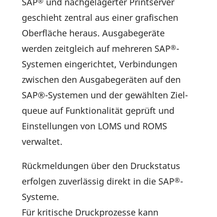
SAP
und nach­ge­la­gerter Print­server
®
geschieht zentral aus einer grafi­schen
Ober­fläche heraus. Ausga­be­ge­räte
werden zeit­gleich auf mehreren SAP
-
®
Systemen einge­richtet, Verbin­dungen
zwischen den Ausga­be­ge­räten auf den
SAP®-Systemen und der gewählten Ziel­
queue auf Funk­tio­na­lität geprüft und
Einstel­lungen von LOMS und ROMS
verwaltet.
Rück­mel­dungen über den Druckstatus
erfolgen zuver­lässig direkt in die SAP
-
®
Systeme.
Für kriti­sche Druck­pro­zesse kann